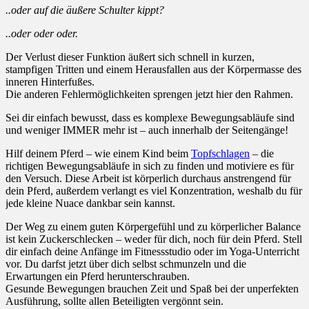
..oder auf die äußere Schulter kippt?
..oder oder oder.
Der Verlust dieser Funktion äußert sich schnell in kurzen,
stampfigen Tritten und einem Herausfallen aus der Körpermasse des
inneren Hinterfußes.
Die anderen Fehlermöglichkeiten sprengen jetzt hier den Rahmen.
Sei dir einfach bewusst, dass es komplexe Bewegungsabläufe sind
und weniger IMMER mehr ist – auch innerhalb der Seitengänge!
Hilf deinem Pferd – wie einem Kind beim
Topfschlagen
– die
richtigen Bewegungsabläufe in sich zu finden und motiviere es für
den Versuch. Diese Arbeit ist körperlich durchaus anstrengend für
dein Pferd, außerdem verlangt es viel Konzentration, weshalb du für
jede kleine Nuace dankbar sein kannst.
Der Weg zu einem guten Körpergefühl und zu körperlicher Balance
ist kein Zuckerschlecken – weder für dich, noch für dein Pferd. Stell
dir einfach deine Anfänge im Fitnessstudio oder im Yoga-Unterricht
vor. Du darfst jetzt über dich selbst schmunzeln und die
Erwartungen ein Pferd herunterschrauben.
Gesunde Bewegungen brauchen Zeit und Spaß bei der unperfekten
Ausführung, sollte allen Beteiligten vergönnt sein.