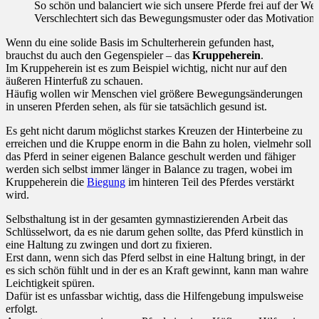
So schön und balanciert wie sich unsere Pferde frei auf der We
Verschlechtert sich das Bewegungsmuster oder das Motivationsl
Wenn du eine solide Basis im Schulterherein gefunden hast,
brauchst du auch den Gegenspieler – das
Kruppeherein
.
Im Kruppeherein ist es zum Beispiel wichtig, nicht nur auf den
äußeren Hinterfuß zu schauen.
Häufig wollen wir Menschen viel größere Bewegungsänderungen
in unseren Pferden sehen, als für sie tatsächlich gesund ist.
Es geht nicht darum möglichst starkes Kreuzen der Hinterbeine zu
erreichen und die Kruppe enorm in die Bahn zu holen, vielmehr soll
das Pferd in seiner eigenen Balance geschult werden und fähiger
werden sich selbst immer länger in Balance zu tragen, wobei im
Kruppeherein die
Biegung
im hinteren Teil des Pferdes verstärkt
wird.
Selbsthaltung ist in der gesamten gymnastizierenden Arbeit das
Schlüsselwort, da es nie darum gehen sollte, das Pferd künstlich in
eine Haltung zu zwingen und dort zu fixieren.
Erst dann, wenn sich das Pferd selbst in eine Haltung bringt, in der
es sich schön fühlt und in der es an Kraft gewinnt, kann man wahre
Leichtigkeit spüren.
Dafür ist es unfassbar wichtig, dass die Hilfengebung impulsweise
erfolgt.