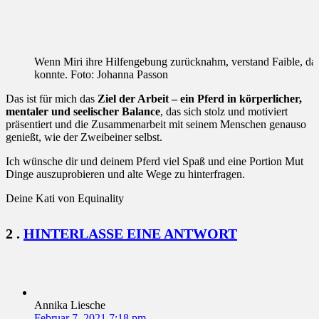
Wenn Miri ihre Hilfengebung zurücknahm, verstand Faible, dass
konnte. Foto: Johanna Passon
Das ist für mich das
Ziel der Arbeit – ein Pferd in körperlicher,
mentaler und seelischer Balance
, das sich stolz und motiviert
präsentiert und die Zusammenarbeit mit seinem Menschen genauso
genießt, wie der Zweibeiner selbst.
Ich wünsche dir und deinem Pferd viel Spaß und eine Portion Mut
Dinge auszuprobieren und alte Wege zu hinterfragen.
Deine Kati von Equinality
KOMMENTARE
2
.
HINTERLASSE EINE ANTWORT
Annika Liesche
Februar 7, 2021 7:18 pm