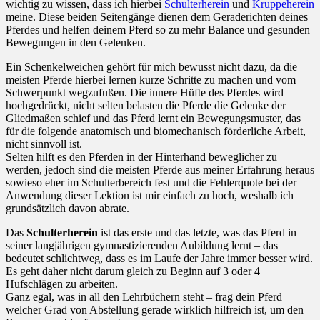
wichtig zu wissen, dass ich hierbei
Schulterherein
und
Kruppeherein
meine. Diese beiden Seitengänge dienen dem Geraderichten deines
Pferdes und helfen deinem Pferd so zu mehr Balance und gesunden
Bewegungen in den Gelenken.
Ein Schenkelweichen gehört für mich bewusst nicht dazu, da die
meisten Pferde hierbei lernen kurze Schritte zu machen und vom
Schwerpunkt wegzufußen. Die innere Hüfte des Pferdes wird
hochgedrückt, nicht selten belasten die Pferde die Gelenke der
Gliedmaßen schief und das Pferd lernt ein Bewegungsmuster, das
für die folgende anatomisch und biomechanisch förderliche Arbeit,
nicht sinnvoll ist.
Selten hilft es den Pferden in der Hinterhand beweglicher zu
werden, jedoch sind die meisten Pferde aus meiner Erfahrung heraus
sowieso eher im Schulterbereich fest und die Fehlerquote bei der
Anwendung dieser Lektion ist mir einfach zu hoch, weshalb ich
grundsätzlich davon abrate.
Das
Schulterherein
ist das erste und das letzte, was das Pferd in
seiner langjährigen gymnastizierenden Aubildung lernt – das
bedeutet schlichtweg, dass es im Laufe der Jahre immer besser wird.
Es geht daher nicht darum gleich zu Beginn auf 3 oder 4
Hufschlägen zu arbeiten.
Ganz egal, was in all den Lehrbüchern steht – frag dein Pferd
welcher Grad von Abstellung gerade wirklich hilfreich ist, um den