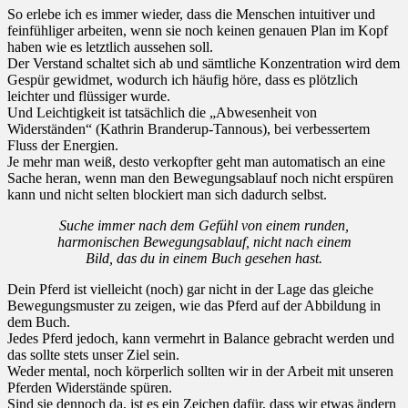
So erlebe ich es immer wieder, dass die Menschen intuitiver und
feinfühliger arbeiten, wenn sie noch keinen genauen Plan im Kopf
haben wie es letztlich aussehen soll.
Der Verstand schaltet sich ab und sämtliche Konzentration wird dem
Gespür gewidmet, wodurch ich häufig höre, dass es plötzlich
leichter und flüssiger wurde.
Und Leichtigkeit ist tatsächlich die „Abwesenheit von
Widerständen“ (Kathrin Branderup-Tannous), bei verbessertem
Fluss der Energien.
Je mehr man weiß, desto verkopfter geht man automatisch an eine
Sache heran, wenn man den Bewegungsablauf noch nicht erspüren
kann und nicht selten blockiert man sich dadurch selbst.
Suche immer nach dem Gefühl von einem runden,
harmonischen Bewegungsablauf, nicht nach einem
Bild, das du in einem Buch gesehen hast.
Dein Pferd ist vielleicht (noch) gar nicht in der Lage das gleiche
Bewegungsmuster zu zeigen, wie das Pferd auf der Abbildung in
dem Buch.
Jedes Pferd jedoch, kann vermehrt in Balance gebracht werden und
das sollte stets unser Ziel sein.
Weder mental, noch körperlich sollten wir in der Arbeit mit unseren
Pferden Widerstände spüren.
Sind sie dennoch da, ist es ein Zeichen dafür, dass wir etwas ändern