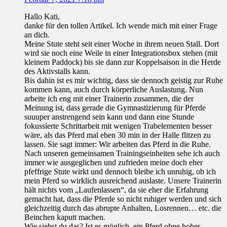
Hallo Kati,
danke für den tollen Artikel. Ich wende mich mit einer Frage
an dich.
Meine Stute steht seit einer Woche in ihrem neuen Stall. Dort
wird sie noch eine Weile in einer Integrationsbox stehen (mit
kleinem Paddock) bis sie dann zur Koppelsaison in die Herde
des Aktivstalls kann.
Bis dahin ist es mir wichtig, dass sie dennoch geistig zur Ruhe
kommen kann, auch durch körperliche Auslastung. Nun
arbeite ich eng mit einer Trainerin zusammen, die der
Meinung ist, dass gerade die Gymnastizierung für Pferde
suuuper anstrengend sein kann und dann eine Stunde
fokussierte Schrittarbeit mit wenigen Trabelementen besser
wäre, als das Pferd mal eben 30 min in der Halle flitzen zu
lassen. Sie sagt immer: Wir arbeiten das Pferd in die Ruhe.
Nach unseren gemeinsamen Trainingseinheiten sehe ich auch
immer wie ausgeglichen und zufrieden meine doch eher
pfeffrige Stute wirkt und dennoch bleibe ich unruhig, ob ich
mein Pferd so wirklich ausreichend auslaste. Unsere Trainerin
hält nichts vom „Laufenlassen“, da sie eher die Erfahrung
gemacht hat, dass die Pferde so nicht ruhiger werden und sich
gleichzeitig durch das abrupte Anhalten, Losrennen… etc. die
Beinchen kaputt machen.
Wie siehst du das? Ist es möglich, ein Pferd ohne hohes