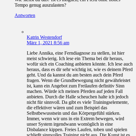
Tempo genug auszulasten?
Antworten
Katrin Westendorf
März 1, 2021 8:56 am
Liebe Annika, eine Ferndiagnose zu stellen, ist hier
meist schwierig. Ich lese ein Thema bei dir heraus,
wofür sich ein Coaching anbieten könnte. Ich lese auch
heraus, dass es dir sehr wichtig ist, wie es deinem Pferd
geht. Und da kannst du am besten auch dein Pferd
fragen. Wenn die Grundbewegung nicht gewährleistet
ist, kann ein Angebot zum Freilaufen definitiv Sinn
machen. Würde ich meinen Pferden auf jeden Fall
anbieten. Durch die Halle scheuchen halte ich jedoch
nicht für sinnvoll. Da gibt es viele Trainingselemente,
die effektiver wären und zum Beispiel das
Selbstbewusstsein und das Körpergefühl stärken.
Immer, wenn wir uns in ein Extrem bewegen, wird
unser System irgendwann womöglich in eine
Disbalance kippen. Freies Laufen, toben und spielen
schließt sinnvolles Training nicht aus. Die Kunst ist es,