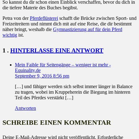
So kannst du dir schon einen Einblick verschaffen, bevor du dich in
die tiefere Materie des Buches begibst.
Petra von der
Pferdeflüsterei
schafft die Brücke zwischen Sport- und
Freizeitreitern und nimmt dich mit auf eine Reise, die dir bestimmt
näher bringt, weshalb die
Gymnastizierung auf für dein Pferd
wichtig
ist.
KOMMENTAR
1
.
HINTERLASSE EINE ANTWORT
Mein Faible für Seitengänge – weniger ist mehr -
Equinality.de
September 9, 2016 8:56 pm
[…] und fähiger werden sich selbst immer länger in Balance
zu tragen, wobei im Kruppeherein die Biegung im hinteren
Teil des Pferdes verstärkt […]
Antworten
SCHREIBE EINEN KOMMENTAR
Deine E-Mail-Adresse wird nicht veröffentlicht.
Erforderliche