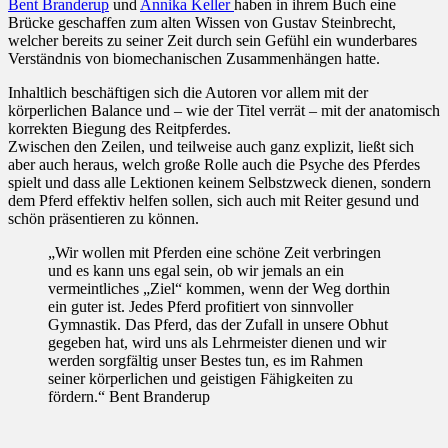
Bent Branderup
und
Annika Keller
haben in ihrem Buch eine
Brücke geschaffen zum alten Wissen von Gustav Steinbrecht,
welcher bereits zu seiner Zeit durch sein Gefühl ein wunderbares
Verständnis von biomechanischen Zusammenhängen hatte.
Inhaltlich beschäftigen sich die Autoren vor allem mit der
körperlichen Balance und – wie der Titel verrät – mit der anatomisch
korrekten Biegung des Reitpferdes.
Zwischen den Zeilen, und teilweise auch ganz explizit, ließt sich
aber auch heraus, welch große Rolle auch die Psyche des Pferdes
spielt und dass alle Lektionen keinem Selbstzweck dienen, sondern
dem Pferd effektiv helfen sollen, sich auch mit Reiter gesund und
schön präsentieren zu können.
„Wir wollen mit Pferden eine schöne Zeit verbringen
und es kann uns egal sein, ob wir jemals an ein
vermeintliches „Ziel“ kommen, wenn der Weg dorthin
ein guter ist. Jedes Pferd profitiert von sinnvoller
Gymnastik. Das Pferd, das der Zufall in unsere Obhut
gegeben hat, wird uns als Lehrmeister dienen und wir
werden sorgfältig unser Bestes tun, es im Rahmen
seiner körperlichen und geistigen Fähigkeiten zu
fördern.“ Bent Branderup