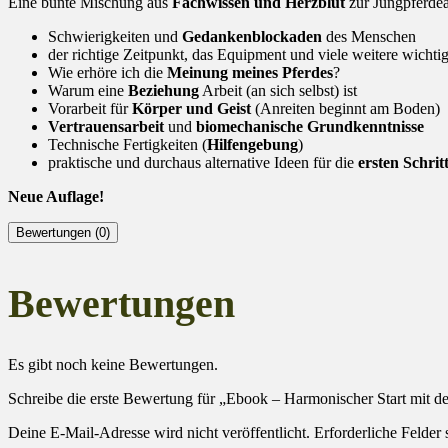
Eine bunte Mischung aus
Fachwissen und Herzblut
zur Jungpferdea
Schwierigkeiten und
Gedankenblockaden
des Menschen
der richtige Zeitpunkt, das Equipment und viele weitere wichti
Wie erhöre ich die
Meinung meines Pferdes
?
Warum eine
Beziehung
Arbeit (an sich selbst) ist
Vorarbeit für
Körper und Geist
(Anreiten beginnt am Boden)
Vertrauensarbeit
und
biomechanische Grundkenntnisse
Technische Fertigkeiten (
Hilfengebung
)
praktische und durchaus alternative Ideen für die
ersten Schrit
Neue Auflage!
Bewertungen (0)
Bewertungen
Es gibt noch keine Bewertungen.
Schreibe die erste Bewertung für „Ebook – Harmonischer Start mit d
Deine E-Mail-Adresse wird nicht veröffentlicht.
Erforderliche Felder 