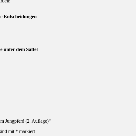
rbeit:
ge
Entscheidungen
te unter dem Sattel
em Jungpferd (2. Auflage)“
sind mit
*
markiert