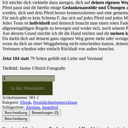
Ich möchte dich vielmehr dazu anregen, dich auf
deinen eigenen We
Pferd passt und dir hierfür einige
Gedankenanstöße und Übungen
a
werden, dich und dein Pferd besser kennenzulernen und eine gemein
Für mich gibt es kein Schema F, das sich auf jedes Pferd und jeden M
Jedes Team ist
individuell
und dennoch braucht man einen roten Fade
allgemeingültigen Regeln zu bewegen und weder sich, noch seinem Pf
Aus diesem Grund möchte ich dir die Hand reichen und dir
meinen 
Du darfst dich auf deinem ganz eigenen Weg gerne mehr oder weniger 
wenn du dich an einer Weggabelung nicht entscheiden kannst, dein
Vertrauen schenkst oder einfach Rückhalt von außen brauchst.
Jetzt 104 statt
79 Seiten gefüllt mit Liebe und Verstand
Titelbild: Janine Ulbrich Fotografie
Ebook
-
Harmonischer
In den Warenkorb
Start
Artikelnummer:
001-1
mit
Kategorie:
Ebook
,
Persönlichkeitsentwicklung
dem
Schlagwörter:
Anreiten
,
Jungpferd
Jungpferd
Beschreibung
Bewertungen (0)
(2.
Auflage)
Beschreibung
Menge