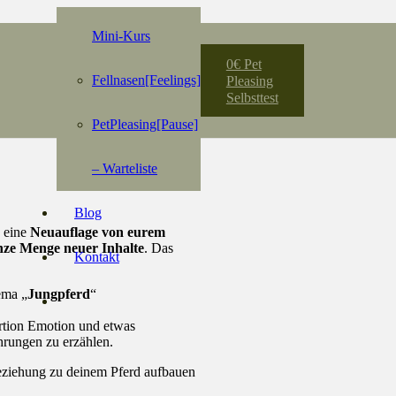
Mini-Kurs
0€ Pet
Fellnasen[Feelings]
Pleasing
Selbsttest
PetPleasing[Pause]
– Warteliste
Blog
 eine
Neuauflage von eurem
nze Menge neuer Inhalte
. Das
Kontakt
ema „
Jungpferd
“
ortion Emotion und etwas
hrungen zu erzählen.
 Beziehung zu deinem Pferd aufbauen