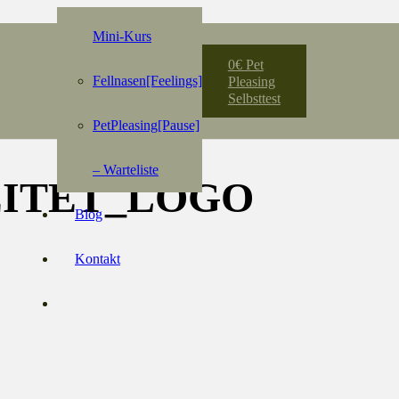
Mini-Kurs
0€ Pet
Fellnasen[Feelings]
Pleasing
Selbsttest
PetPleasing[Pause]
– Warteliste
EITET_LOGO
Blog
Kontakt