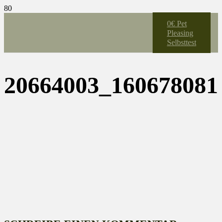
0€ Pet
Pleasing
Selbsttest
20664003_160678081