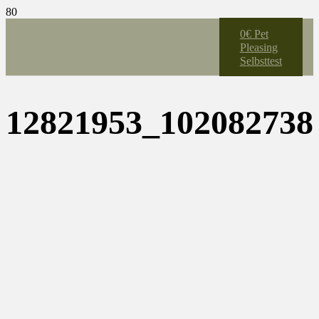
0€ Pet
Pleasing
Selbsttest
12821953_102082738