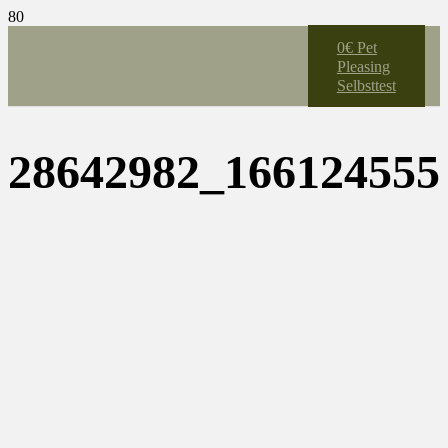
0€ Pet
Pleasing
Selbsttest
28642982_166124555