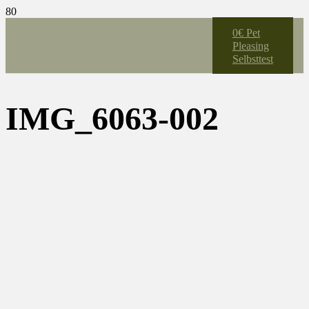
0€ Pet
Pleasing
Selbsttest
IMG_6063-002