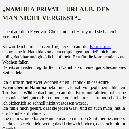
„NAMIBIA PRIVAT – URLAUB, DEN
MAN NICHT VERGISST“..
..steht auf dem Flyer von Christiane und Hardy und sie halten ihr
Versprechen.
So wurde ich am nächsten Tag, herzlich auf der
Farm Gross
Osombahe
in Namibia von allen empfangen und ließ mich kurz
völlig dankbar und glücklich auf mein Bett für die kommenden zwei
Wochen fallen.
Bereits am ersten Tag durfte ich Namibia von einer ganz besonderes
Seite erleben.
Ich durfte in den zwei Wochen einen Einblick in das
echte
Farmleben in Namibia
bekommen, fernab von jeglichem üblichen
Tourismus. Wildbeobachtungen auf den Farmrundfahrten, politische
Gespräche bei gutem Essen und eine familiäre Gastfreundschaft, die
ich sicherlich so schnell nicht vergessen werde.
Ich fühle mich geehrt, dass sie jeden Gast (und so auch mich) mit in
die Familie aufnehmen.
Die neun wunderbaren Hunde machen mir den Start hier besonders
leicht, da sie ein klein wenig das Heimweh lindern, das doch mit im
Gepäck ist.