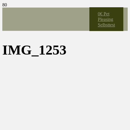
0€ Pet
Pleasing
Selbsttest
IMG_1253