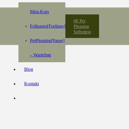
Mini-Kurs
0€ Pet
Fellnasen[Feelings]
Pleasing
Selbsttest
PetPleasing[Pause]
– Warteliste
Blog
Kontakt