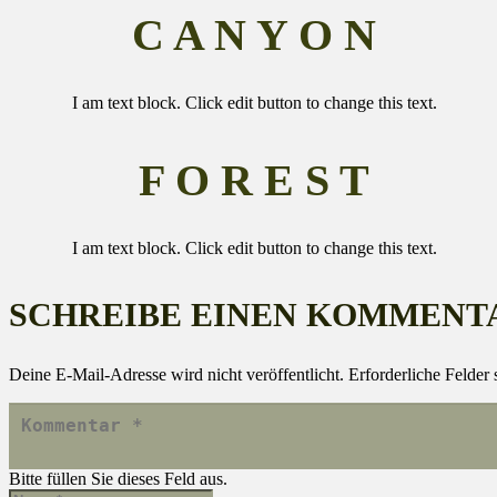
C A N Y O N
I am text block. Click edit button to change this text.
F O R E S T
I am text block. Click edit button to change this text.
SCHREIBE EINEN KOMMENT
Deine E-Mail-Adresse wird nicht veröffentlicht.
Erforderliche Felder 
Bitte füllen Sie dieses Feld aus.