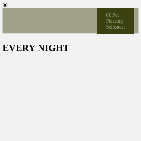
0€ Pet
Pleasing
Selbsttest
EVERY NIGHT