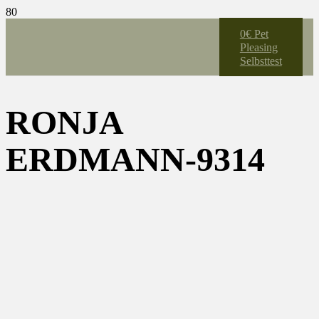
0€ Pet
Pleasing
Selbsttest
RONJA
ERDMANN-9314