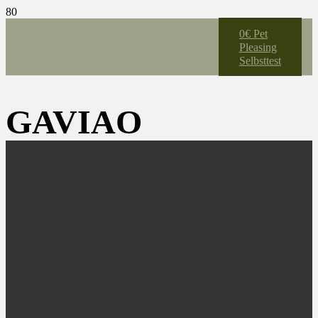
0€ Pet
Pleasing
Selbsttest
GAVIAO