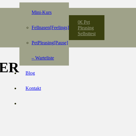
Mini-Kurs
0€ Pet
Fellnasen[Feelings]
Pleasing
Selbsttest
PetPleasing[Pause]
– Warteliste
TER
Blog
Kontakt