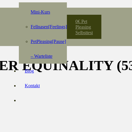
Mini-Kurs
0€ Pet
Fellnasen[Feelings]
Pleasing
Selbsttest
PetPleasing[Pause]
– Warteliste
R EQUINALITY (53
Blog
Kontakt