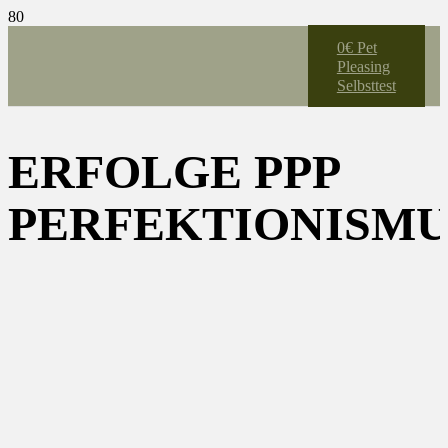
0€ Pet
Pleasing
Selbsttest
ERFOLGE PPP
PERFEKTIONISMU