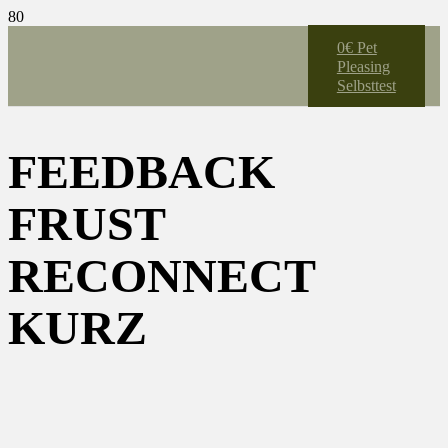
0€ Pet
Pleasing
Selbsttest
FEEDBACK
FRUST
RECONNECT
KURZ