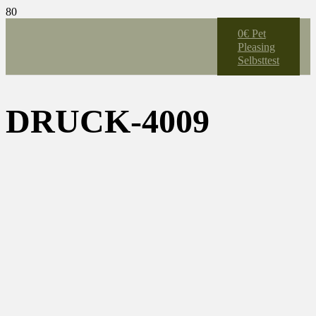
0€ Pet
Pleasing
Selbsttest
DRUCK-4009