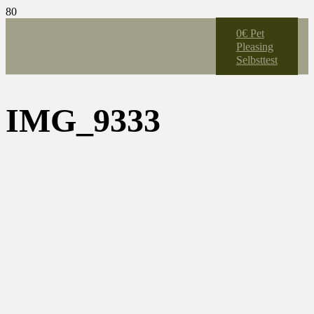
0€ Pet
Pleasing
Selbsttest
IMG_9333