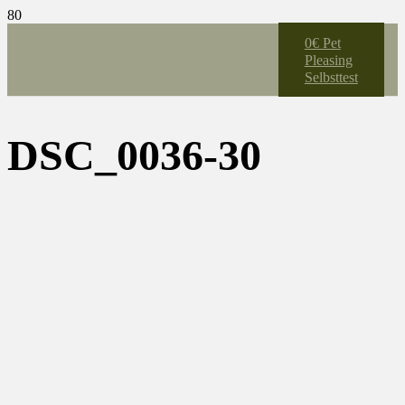
0€ Pet
Pleasing
Selbsttest
DSC_0036-30