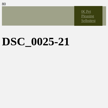
0€ Pet
Pleasing
Selbsttest
DSC_0025-21