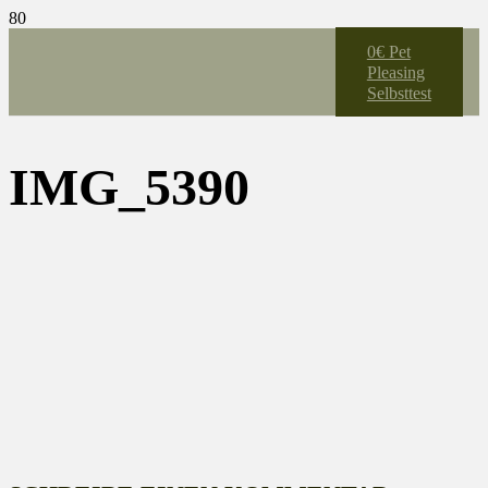
0€ Pet
Pleasing
Selbsttest
IMG_5390