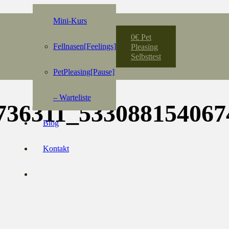
Mini-Kurs
0€ Pet
Fellnasen[Feelings]
Pleasing
Selbsttest
PetPleasing[Pause]
– Warteliste
736311_53308815406
Blog
Kontakt