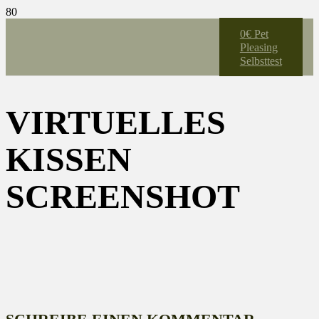
0€ Pet
Pleasing
Selbsttest
VIRTUELLES
KISSEN
SCREENSHOT