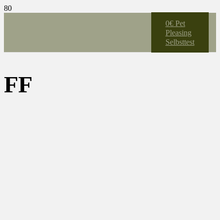
0€ Pet
Pleasing
Selbsttest
FF