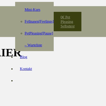
Mini-Kurs
0€ Pet
Fellnasen[Feelings]
Pleasing
Selbsttest
PetPleasing[Pause]
– Warteliste
IER
Blog
Kontakt