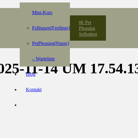
Mini-Kurs
0€ Pet
Fellnasen[Feelings]
Pleasing
Selbsttest
PetPleasing[Pause]
– Warteliste
5-11-14 UM 17.54.1
Blog
Kontakt