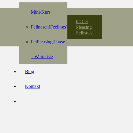
Mini-Kurs
0€ Pet
Fellnasen[Feelings]
Pleasing
Selbsttest
PetPleasing[Pause]
– Warteliste
Blog
Kontakt