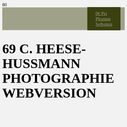
0€ Pet
Pleasing
Selbsttest
69 C. HEESE-
HUSSMANN P
HOTOGRAPHIE W
EBVERSION