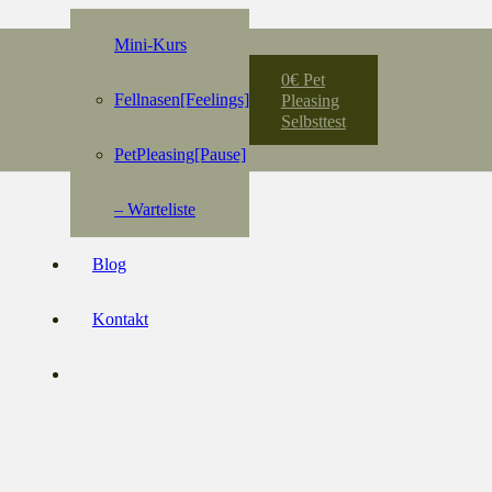
Mini-Kurs
0€ Pet
Fellnasen[Feelings]
Pleasing
Selbsttest
PetPleasing[Pause]
– Warteliste
Blog
Kontakt