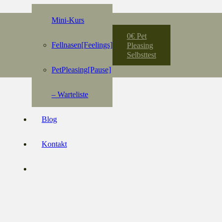
Mini-Kurs
0€ Pet
Fellnasen[Feelings]
Pleasing
Selbsttest
PetPleasing[Pause]
– Warteliste
Blog
Kontakt