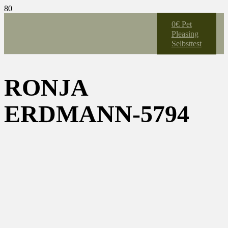
0€ Pet
Pleasing
Selbsttest
RONJA
ERDMANN-5794