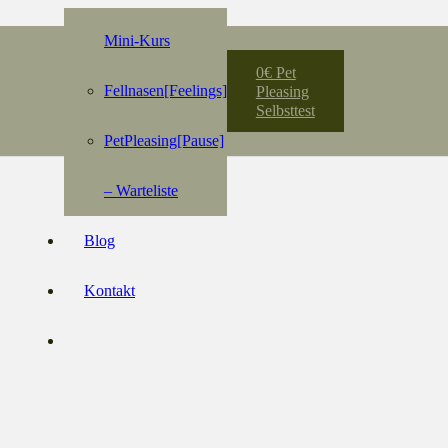
Mini-Kurs
0€ Pet
Fellnasen[Feelings]
Pleasing
Selbsttest
PetPleasing[Pause]
– Warteliste
Blog
Kontakt