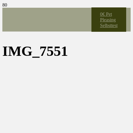
0€ Pet
Pleasing
Selbsttest
IMG_7551