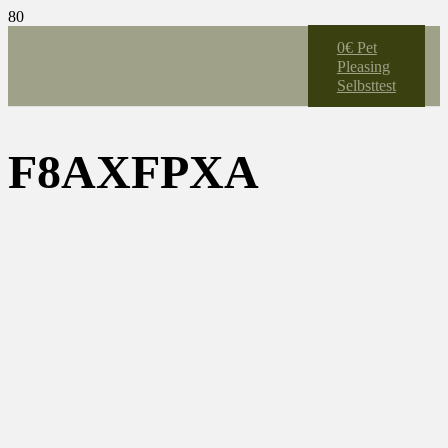
0€ Pet
Pleasing
Selbsttest
F8AXFPXA