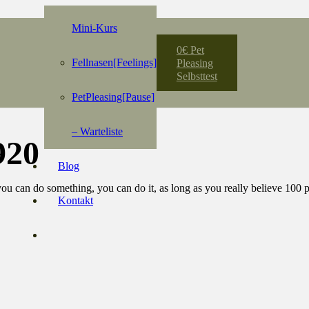
Mini-Kurs
0€ Pet
Fellnasen[Feelings]
Pleasing
Selbsttest
PetPleasing[Pause]
– Warteliste
920
Blog
t you can do something, you can do it, as long as you really believe 10
Kontakt