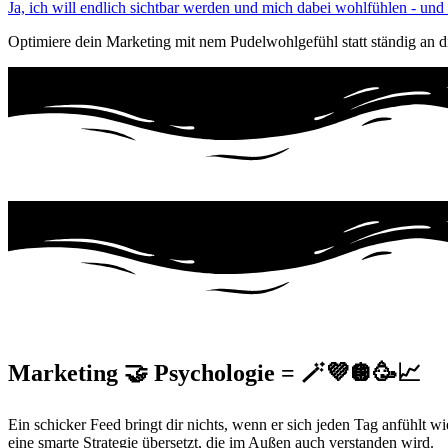
Ja, ich will endlich sichtbar werden und mich dabei wohlfühlen - und
Optimiere dein Marketing mit nem Pudelwohlgefühl statt ständig an d
Marketing 🤝 Psychologie = 🪄💜🪩🥳📈
Ein schicker Feed bringt dir nichts, wenn er sich jeden Tag anfühlt wi
eine smarte Strategie übersetzt, die im Außen auch verstanden wird.