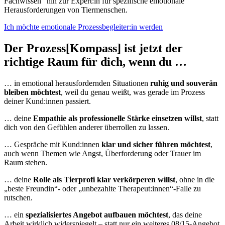
Fachwissen“ hin zur Expert:in für spezifische emotionale
Herausforderungen von Tiermenschen.
Ich möchte emotionale Prozessbegleiter:in werden
Der Prozess[Kompass] ist jetzt der
richtige Raum für dich, wenn du …
… in emotional herausfordernden Situationen
ruhig und souverän
bleiben möchtest
, weil du genau weißt, was gerade im Prozess
deiner Kund:innen passiert.
… deine
Empathie als professionelle Stärke einsetzen willst
, statt
dich von den Gefühlen anderer überrollen zu lassen.
… Gespräche mit Kund:innen
klar und sicher führen möchtest
,
auch wenn Themen wie Angst, Überforderung oder Trauer im
Raum stehen.
… deine
Rolle als Tierprofi klar verkörperen willst
, ohne in die
„beste Freundin“- oder „unbezahlte Therapeut:innen“-Falle zu
rutschen.
… ein
spezialisiertes Angebot aufbauen möchtest
, das deine
Arbeit wirklich widerspiegelt – statt nur ein weiteres 08/15-Angebot